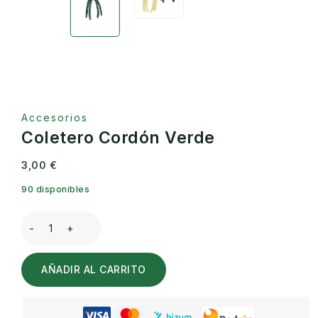
Accesorios
Coletero Cordón Verde
3,00
€
90 disponibles
Coletero
Cordón
AÑADIR AL CARRITO
Verde
cantidad