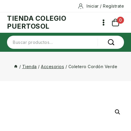
Skip
Iniciar / Regístrate
to
TIENDA COLEGIO
content
0
PUERTOSOL
Buscar
por:
/
Tienda
/
Accesorios
/
Coletero Cordón Verde