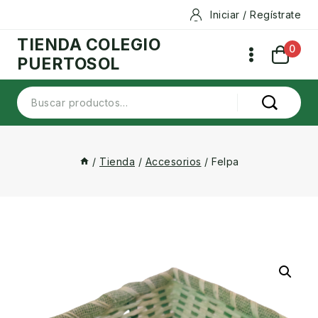
Skip
Iniciar / Regístrate
to
TIENDA COLEGIO
content
0
PUERTOSOL
Buscar
por:
/
Tienda
/
Accesorios
/
Felpa