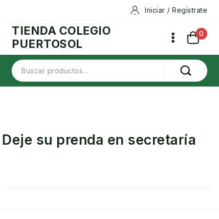
Skip
Iniciar / Regístrate
to
TIENDA COLEGIO
content
0
PUERTOSOL
Buscar
por:
Deje su prenda en secretaría